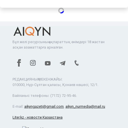
Бұл желі ресурсының ақпараттық өнімдері 18 жастан
асқан азаматтарға арналған.
РЕДАКЦИЯНЫҢ МЕКЕНЖАЙЫ:
010000, Нұр-Сұлтан қаласы, Қонаев көшесі, 12/1.
Байланыс телефоны:
(7172) 72-95-46.
E-mail:
aikyngazeti@gmail.com
,
aikyn_nurmedia@mail.ru
Liter.kz - новости Казахстана