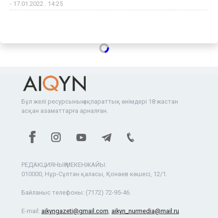
- 17.01.2022 . 14:25
Бұл желі ресурсының ақпараттық өнімдері 18 жастан
асқан азаматтарға арналған.
РЕДАКЦИЯНЫҢ МЕКЕНЖАЙЫ:
010000, Нұр-Сұлтан қаласы, Қонаев көшесі, 12/1.
Байланыс телефоны:
(7172) 72-95-46.
E-mail:
aikyngazeti@gmail.com
,
aikyn_nurmedia@mail.ru