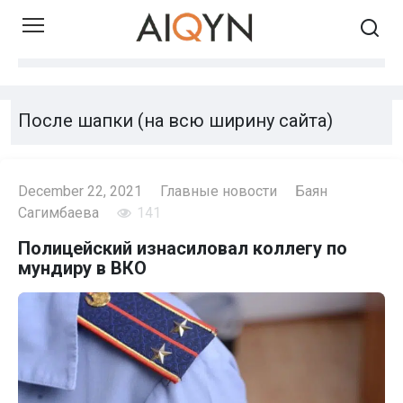
Skip
to
content
После шапки (на всю ширину сайта)
December 22, 2021
Главные новости
Баян
Сагимбаева
141
Полицейский изнасиловал коллегу по
мундиру в ВКО