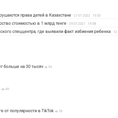
арушаются права детей в Казахстане
- 27.01.2022 . 15:53
рство стоимостью в 1 млрд тенге
- 29.07.2021 . 14:58
ского спеццентра, где выявили факт избиения ребенка
- 12.
т больше на 30 тысяч
54
н
40
е от популярности в TikTok
39