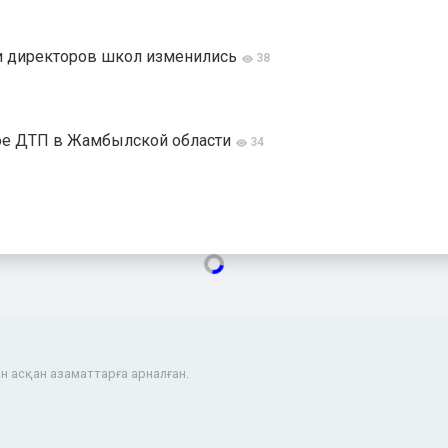
 и директоров школ изменились
38
ное ДТП в Жамбылской области
34
н асқан азаматтарға арналған.