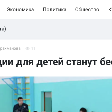
Экономика
Политика
Общество
К
та)
драхманова
11
ии для детей станут б