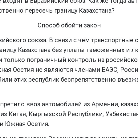
е входят в Евразийский союз. Как же тогда ав
твенно пересечь границу Казахстана?
Способ обойти закон
зийского союза. В связи с чем транспортные 
аницу Казахстана без уплаты таможенных и лю
 только пограничный контроль на российско
жная Осетия не являются членами ЕАЭС, Росс
били этих республик беспрепятственно въезжа
запретило ввоз автомобилей из Армении, каза
 из Китая, Кыргызской Республики, Узбекист
 и Южная Осетия.