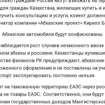
только граждане России могут въезжать на т
 для граждан Казахстана, желающих купить и
учить консультацию и услуги, клиент долже
инатор компании «Абхазские проект» Кирилл Б
Абхазские автомобили будут конфискованы.
наблюдается рост случаев незаконного ввоза 
ном абхазы и россияне. Казахстанцы купивши
ерстве финансов РК предупреждают, абхазские
женного оформления и не поставлены на учет
спорт эксплуатировать постоянно нельзя.
т на таможенную территорию ЕАЭС через рос
 а не товары ЕАЭС. Соответственно, они буд
лении государственных доходов Мангистауской