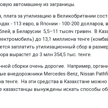
новую автомашину из заграницы.
 плата за утилизацию в Великобритании соста
дах - 113 евро, в Японии - 100-200 долларов, в
блей, в Беларусии 5,5–11 тысяч гривен. В Каз
электромобиль) до 13,1 миллиона тенге (комба
тся заплатить утилизационный сбор в размере
ра вырастет до 3 млн 354,5 тыс. тенге.
нной сборки очень дорогие. Например, орган
ные внедорожники Mercedes-Benz, Nissan Pathf
на тенге. На эти средства в Казахстане можн
е казахстанцы вынуждены искать способы обо