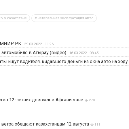
о в казахстане
нелегальная эксплуатация авто
в МИИР РК
- 29.03.2022 . 11:26
 автомобиле в Атырау (видео)
- 16.03.2022 . 08:45
аты ищут водителя, кидавшего деньги из окна авто на ходу
тво 12-летних девочек в Афганистане
270
 ветра обещают казахстанцам 12 августа
111