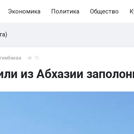
Экономика
Политика
Общество
К
та)
агимбаева
76
ли из Абхазии заполон