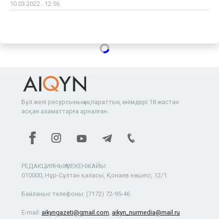
10.03.2022 . 12:56
Бұл желі ресурсының ақпараттық өнімдері 18 жастан
асқан азаматтарға арналған.
РЕДАКЦИЯНЫҢ МЕКЕНЖАЙЫ:
010000, Нұр-Сұлтан қаласы, Қонаев көшесі, 12/1.
Байланыс телефоны:
(7172) 72-95-46.
E-mail:
aikyngazeti@gmail.com
,
aikyn_nurmedia@mail.ru