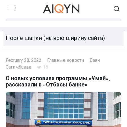
Skip
to
content
После шапки (на всю ширину сайта)
February 28, 2022
Главные новости
Баян
Сагимбаева
15
О новых условиях программы «Ұмай»,
рассказали в «Отбасы банке»