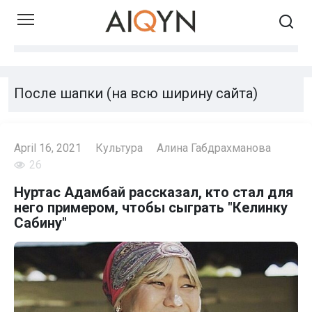
Skip
to
content
После шапки (на всю ширину сайта)
April 16, 2021
Культура
Алина Габдрахманова
26
Нуртас Адамбай рассказал, кто стал для
него примером, чтобы сыграть "Келинку
Сабину"