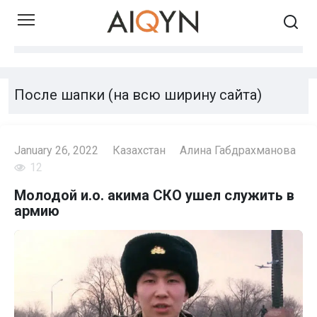
Skip
to
content
После шапки (на всю ширину сайта)
January 26, 2022
Казахстан
Алина Габдрахманова
12
Молодой и.о. акима СКО ушел служить в
армию