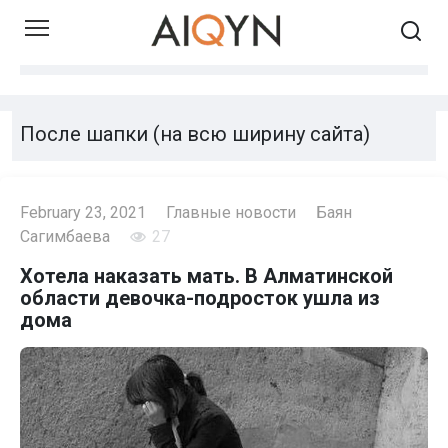
Skip
to
content
После шапки (на всю ширину сайта)
February 23, 2021
Главные новости
Баян
Сагимбаева
27
Хотела наказать мать. В Алматинской
области девочка-подросток ушла из
дома