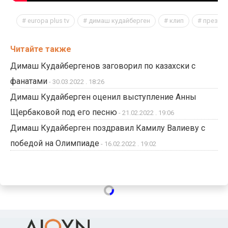
europa plus tv
димаш кудайберген
клип
презен
Читайте также
Димаш Кудайбергенов заговорил по казахски с
фанатами
- 30.03.2022 . 18:26
Димаш Кудайберген оценил выступление Анны
Щербаковой под его песню
- 21.02.2022 . 19:06
Димаш Кудайберген поздравил Камилу Валиеву с
победой на Олимпиаде
- 16.02.2022 . 19:02