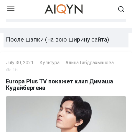
Skip
to
content
После шапки (на всю ширину сайта)
July 30, 2021
Культура
Алина Габдрахманова
16
Europa Plus TV покажет клип Димаша
Кудайбергена