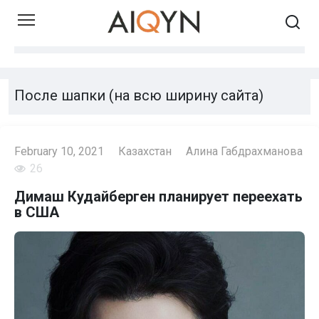
Skip
to
content
После шапки (на всю ширину сайта)
February 10, 2021
Казахстан
Алина Габдрахманова
26
Димаш Кудайберген планирует переехать
в США