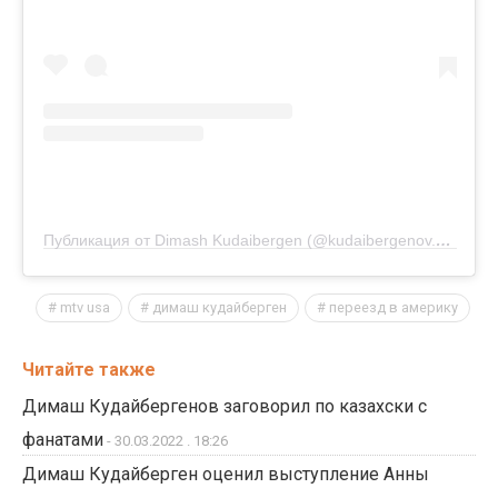
Публикация от Dimash Kudaibergen (@kudaibergenov.dimash)
mtv usa
димаш кудайберген
переезд в америку
Читайте также
Димаш Кудайбергенов заговорил по казахски с
фанатами
- 30.03.2022 . 18:26
Димаш Кудайберген оценил выступление Анны