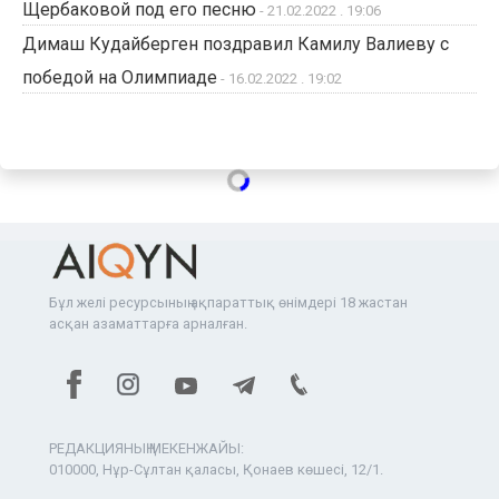
Щербаковой под его песню
- 21.02.2022 . 19:06
Димаш Кудайберген поздравил Камилу Валиеву с
победой на Олимпиаде
- 16.02.2022 . 19:02
Бұл желі ресурсының ақпараттық өнімдері 18 жастан
асқан азаматтарға арналған.
РЕДАКЦИЯНЫҢ МЕКЕНЖАЙЫ:
010000, Нұр-Сұлтан қаласы, Қонаев көшесі, 12/1.