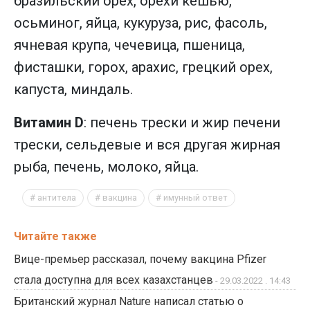
бразильский орех, орехи кешью,
осьминог, яйца, кукуруза, рис, фасоль,
ячневая крупа, чечевица, пшеница,
фисташки, горох, арахис, грецкий орех,
капуста, миндаль.
Витамин D
: печень трески и жир печени
трески, сельдевые и вся другая жирная
рыба, печень, молоко, яйца.
антитела
вакцина
имунный ответ
Читайте также
Вице-премьер рассказал, почему вакцина Pfizer
стала доступна для всех казахстанцев
- 29.03.2022 . 14:43
Британский журнал Nature написал статью о